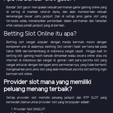
Bandar Slot gacor merupakan sebuah permainan game gaming online yang
di sering di mainkan seluruh dunia, dan akan memberikan sebuah
kemenangan besar yaitu jackpot ,Dan di setiap jenis game slot yang
tersedia selalu menampilkan perbedaan dalam permainan dan tampilan
efek sampai jumlah jackpot yang di berikan.
Betting Slot Online itu apa?
Betting slot sangat populer dengan media bermain mesin dengan
kompenen unik di dalamnya. beeting Slot sendiri hadir pertama kali pada
tahun 1898 dan berkembang di indonesia sangat cepat . Hingga saat ini
betting slot gaming masih banyak dimainkan walau secara online atau via
internet di indonesia dan sangat di gemari oleh para pecinta slot yang
sangat antusias dengan beragam jenis permainan nya, yang tidak berhenti
mengeluarkan jenis jenis slot yang akan membuat pecinta slot betting ingin
bermain slot online.
Provider slot mana yang memiliki
peluang menang terbaik?
Setiap provider slot memiliki peluang jackpot dan RTP SLOT yang
berbedah ,Namun untuk provider slot yang terpopuler adalah :
Provider Slot IDNSLOT