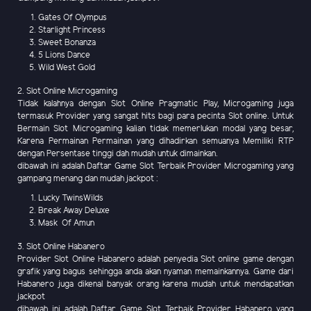
Gates Of Olympus
Starlight Princess
Sweet Bonanza
5 Lions Dance
Wild West Gold
2. Slot Online Microgaming
Tidak kalahnya dengan Slot Online Pragmatic Play, Microgaming juga
termasuk Provider yang sangat hits bagi para pecinta Slot online. Untuk
Bermain Slot Microgaming kalian tidak memerlukan modal yang besar,
Karena Permainan Permainan yang dihadirkan semuanya Memiliki RTP
dengan Persentase tinggi dah mudah untuk dimainkan.
dibawah ini adalah Daftar Game Slot Terbaik Provider Microgaming yang
gampang menang dan mudah jackpot :
Lucky TwinsWilds
Break Away Deluxe
Mask Of Amun
3. Slot Online Habanero
Provider Slot Online Habanero adalah penyedia Slot online game dengan
grafik yang bagus sehingga anda akan nyaman memainkannya. Game dari
Habanero juga dikenal banyak orang karena mudah untuk mendapatkan
jackpot
dibawah ini adalah Daftar Game Slot Terbaik Provider Habanero yang