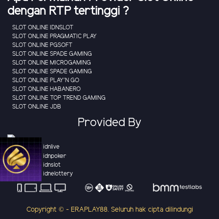
dengan RTP tertinggi ?
SLOT ONLINE IDNSLOT
SLOT ONLINE PRAGMATIC PLAY
SLOT ONLINE PGSOFT
SLOT ONLINE SPADE GAMING
SLOT ONLINE MICROGAMING
SLOT ONLINE SPADE GAMING
SLOT ONLINE PLAY'N GO
SLOT ONLINE HABANERO
SLOT ONLINE TOP TREND GAMING
SLOT ONLINE JDB
Provided By
Copyright © - ERAPLAY88. Seluruh hak cipta dilindungi