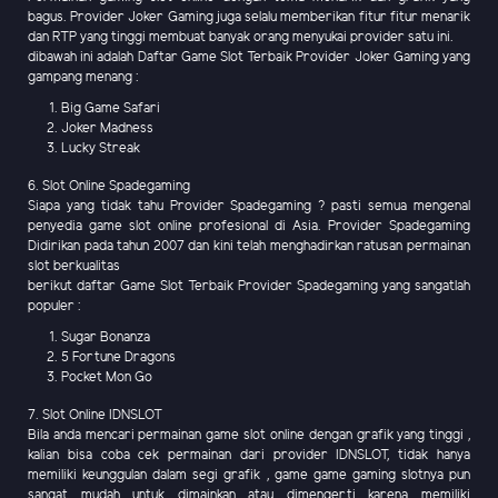
bagus. Provider Joker Gaming juga selalu memberikan fitur fitur menarik
dan RTP yang tinggi membuat banyak orang menyukai provider satu ini.
dibawah ini adalah Daftar Game Slot Terbaik Provider Joker Gaming yang
gampang menang :
Big Game Safari
Joker Madness
Lucky Streak
6. Slot Online Spadegaming
Siapa yang tidak tahu Provider Spadegaming ? pasti semua mengenal
penyedia game slot online profesional di Asia. Provider Spadegaming
Didirikan pada tahun 2007 dan kini telah menghadirkan ratusan permainan
slot berkualitas
berikut daftar Game Slot Terbaik Provider Spadegaming yang sangatlah
populer :
Sugar Bonanza
5 Fortune Dragons
Pocket Mon Go
7. Slot Online IDNSLOT
Bila anda mencari permainan game slot online dengan grafik yang tinggi ,
kalian bisa coba cek permainan dari provider IDNSLOT, tidak hanya
memiliki keunggulan dalam segi grafik , game game gaming slotnya pun
sangat mudah untuk dimainkan atau dimengerti karena memiliki