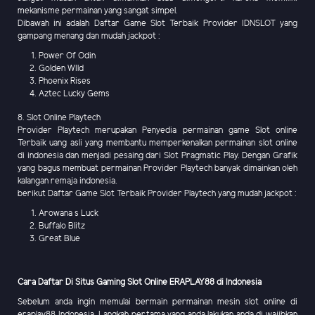
mekanisme permainan yang sangat simpel.
Dibawah ini adalah Daftar Game Slot Terbaik Provider IDNSLOT yang
gampang menang dan mudah jackpot :
Power Of Odin
Golden WIld
Phoenix Rises
Aztec Lucky Gems
8. Slot Online Playtech
Provider Playtech merupakan Penyedia permainan game Slot online
Terbaik uang asli yang membantu memperkenalkan permainan slot online
di indonesia dan menjadi pesaing dari Slot Pragmatic Play. Dengan Grafik
yang bagus membuat permainan Provider Playtech banyak dimainkan oleh
kalangan remaja indonesia.
berikut Daftar Game Slot Terbaik Provider Playtech yang mudah jackpot :
Arowana s Luck
Buffalo Blitz
Great Blue
Cara Daftar Di Situs Gaming Slot Online ERAPLAY88 di Indonesia
Sebelum anda ingin memulai bermain permainan mesin slot online di
eraplay88 Indonesia. Langkah pertama yang anda lakukan anda di wajibkan