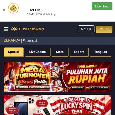
Download
×
ERAPLAY88
ERAPLAY88 Mobile App
MASUK
DAFTAR
BERANDA
Promosi
Special
LiveCasino
Slots
Esport
Tangkas