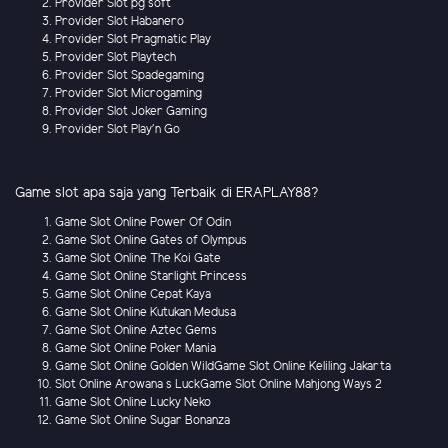
Provider Slot pg soft
Provider Slot Habanero
Provider Slot Pragmatic Play
Provider Slot Playtech
Provider Slot Spadegaming
Provider Slot Microgaming
Provider Slot Joker Gaming
Provider Slot Play'n Go
Game slot apa saja yang Terbaik di ERAPLAY88?
Game Slot Online Power Of Odin
Game Slot Online Gates of Olympus
Game Slot Online The Koi Gate
Game Slot Online Starlight Princess
Game Slot Online Cepat Kaya
Game Slot Online Kutukan Medusa
Game Slot Online Aztec Gems
Game Slot Online Poker Mania
Game Slot Online Golden WildGame Slot Online Keliling Jakarta
Slot Online Arowana s LuckGame Slot Online Mahjong Ways 2
Game Slot Online Lucky Neko
Game Slot Online Sugar Bonanza