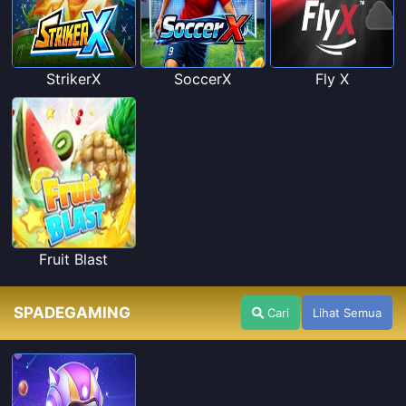
StrikerX
SoccerX
Fly X
Fruit Blast
SPADEGAMING
Cari
Lihat Semua