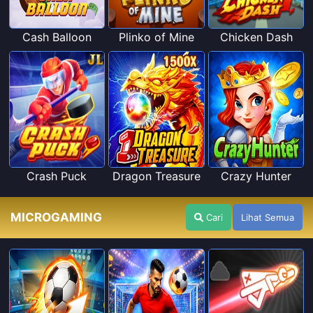
Cash Balloon
Plinko of Mine
Chicken Dash
Crash Puck
Dragon Treasure
Crazy Hunter
MICROGAMING
Cari
Lihat Semua