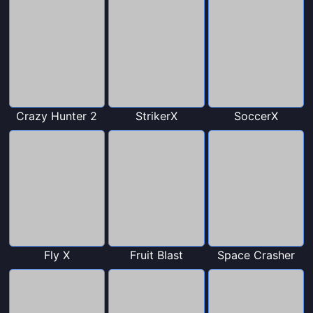
Crazy Hunter 2
StrikerX
SoccerX
Fly X
Fruit Blast
Space Crasher