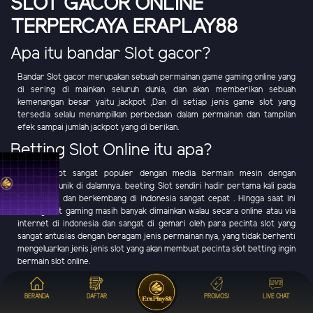
SLOT GACOR ONLINE
TERPERCAYA ERAPLAY88
Apa itu bandar Slot gacor?
Bandar Slot gacor merupakan sebuah permainan game gaming online yang
di sering di mainkan seluruh dunia, dan akan memberikan sebuah
kemenangan besar yaitu jackpot ,Dan di setiap jenis game slot yang
tersedia selalu menampilkan perbedaan dalam permainan dan tampilan
efek sampai jumlah jackpot yang di berikan.
Betting Slot Online itu apa?
Betting slot sangat populer dengan media bermain mesin dengan
kompenen unik di dalamnya. beeting Slot sendiri hadir pertama kali pada
tahun 1898 dan berkembang di indonesia sangat cepat . Hingga saat ini
betting slot gaming masih banyak dimainkan walau secara online atau via
internet di indonesia dan sangat di gemari oleh para pecinta slot yang
sangat antusias dengan beragam jenis permainan nya, yang tidak berhenti
mengeluarkan jenis jenis slot yang akan membuat pecinta slot betting ingin
bermain slot online.
Provider slot mana yang memiliki
BERANDA
DAFTAR
PROMOSI
LIVE CHAT
peluang menang terbaik?