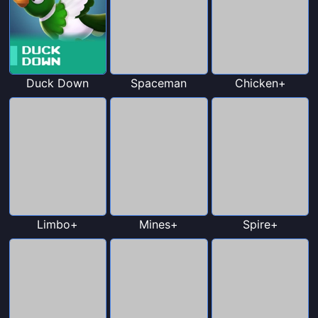
Duck Down
Spaceman
Chicken+
Limbo+
Mines+
Spire+