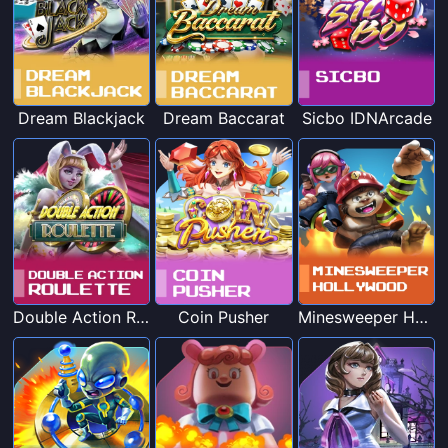
Dream Blackjack
Dream Baccarat
Sicbo IDNArcade
Double Action Roulette
Coin Pusher
Minesweeper Hollywood