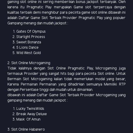
gaming slot online ini sering memberikan bonus jackpot terbanyak. Oleh
karena itu Pragmatic Play merupakan Game slot terpercaya dengan
kualitas terbaik demi menghibur para pecinta game slot online.dibawah ini
adalah Daftar Game Slot Terbaik Provider Pragmatic Play yang populer
Gampang menang dan mudah jackpot :
Gates Of Olympus
Starlight Princess
Sweet Bonanza
5 Lions Dance
Wild West Gold
2. Slot Online Microgaming
Tidak kalahnya dengan Slot Online Pragmatic Play, Microgaming juga
termasuk Provider yang sangat hits bagi para pecinta Slot online. Untuk
Bermain Slot Microgaming kalian tidak memerlukan modal yang besar,
Karena Permainan Permainan yang dihadirkan semuanya Memiliki RTP
dengan Persentase tinggi dah mudah untuk dimainkan.
dibawah ini adalah Daftar Game Slot Terbaik Provider Microgaming yang
gampang menang dan mudah jackpot :
Lucky TwinsWilds
Break Away Deluxe
Mask Of Amun
3. Slot Online Habanero