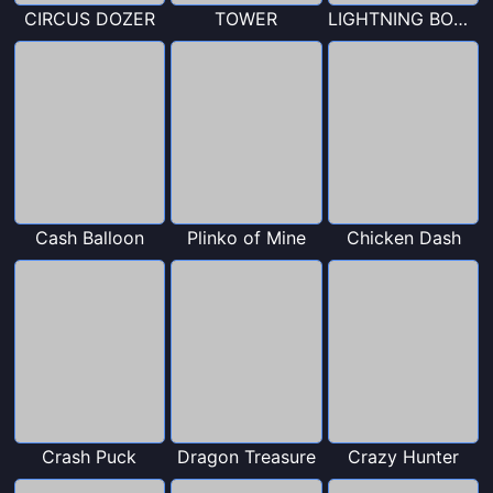
CIRCUS DOZER
TOWER
LIGHTNING BOMB
Cash Balloon
Plinko of Mine
Chicken Dash
Crash Puck
Dragon Treasure
Crazy Hunter