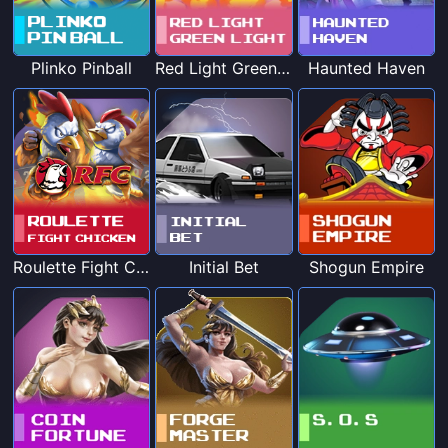
Plinko Pinball
Red Light Green Light
Haunted Haven
Roulette Fight Chicken
Initial Bet
Shogun Empire