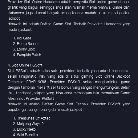
Provider Slot Online Habanero adalah penyedia Slot online game dengan
grafik yang bagus sehingga anda akan nyaman memainkannya. Game dari
Habanero juga dikenal banyak orang karena mudah untuk mendapatkan
jackpot
dibawah ini adalah Daftar Game Slot Terbaik Provider Habanero yang
mudah jackpot :
Koi Gate
Bomb Runner
Loony Blox
Pumpkin Patch
4. Slot Online PGSoft
Slot PGSoft adalah salah satu provider terbaik yang ada di Indonesia ,
selain Pragmatic Play yang ada di situs gaming Slot Online Jackpot
Terbesar ERAPLAY88. Provider PGSoft selalu menghadirkan game
dengan tampilan imersift serta bonus yang sangat menguntungkan. Selain
itu , terdapat jackpot yang bisa anda menangkan bila memainkan Game
Mesin Slot Provider PGSoft
dibawah ini adalah Daftar Game Slot Terbaik Provider PGSoft yang
populer gampang menang dan mudah jackpot :
Treasures Of Aztec
Mahjong Ways 2
Lucky Neko
Wild Bandito