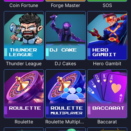
Coin Fortune
Forge Master
SOS
Thunder League
DJ Cakes
Hero Gambit
Roulette
Roulette Multiplayer
Baccarat