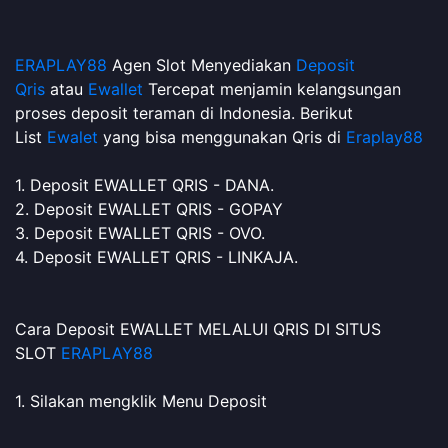
ERAPLAY88
Agen Slot Menyediakan
Deposit
Qris
atau
Ewallet
Tercepat menjamin kelangsungan
proses deposit teraman di Indonesia. Berikut
List
Ewalet
yang bisa menggunakan Qris di
Eraplay88
1. Deposit EWALLET QRIS - DANA.
2. Deposit EWALLET QRIS - GOPAY
3. Deposit EWALLET QRIS - OVO.
4. Deposit EWALLET QRIS - LINKAJA.
Cara Deposit EWALLET MELALUI QRIS DI SITUS
SLOT
ERAPLAY88
1. Silakan mengklik Menu Deposit