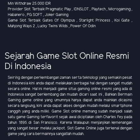
Min Withdraw 25.000 IDR
Provider Slot Terbaik Pragmatic Play , IDNSLOT , Playtech , Microgaming ,
Habanero , PG SOFT , Joker Gaming
Game Slot Terbaik Gates Of Olympus , Starlight Princess , Koi Gate ,
Mahjong Ways 2 , Lucky Twins Wilds , Power Of Odin
Sejarah Game Slot Online Resmi
Di Indonesia
Seiring dengan perkembangan zaman serta teknologi yang semakin pesat
di Indonesia kini anda dapat melakukan berbagai hal dengan sangat mudah
secara online. Hal ini menjadi game situs gaming online resmi yang ada di
Indonesia sangat berkembang dan mudah dicari saat ini , Bahkan Bermain
Gaming game online yang umumnya hanya dapat anda mainkan dicasino
secara langsung, kini anda dapat akses dengan mudah melalui smartphone
canggih yang anda miliki. Game Slot online memang sudah menjadi salah
satu game Gaming terfavorit sejak awal diciptakan oleh Charles Fey pada
tahun 1895 di San Fransisco. Karena Walaupun menjanjikan kemenangan
yang sangat besar melalui jackpot. Slot Game Online juga terkenal dengan
game yang cara bermainnya sangatlah mudah.