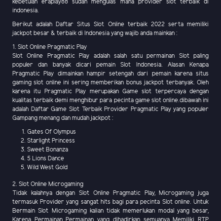
kebetulan eraplay88 sudah mengulas mana provider slot terbaik di
indonesia.
Berikut adalah Daftar Situs Slot Online terbaik 2022 serta memiliki
jackpot besar & terbaik di Indonesia yang wajib anda mainkan :
1. Slot Online Pragmatic Play
Slot Online Pragmatic Play adalah salah satu permainan Slot paling
populer dan banyak dicari pemain Slot Indonesia. Alasan Kenapa
Pragmatic Play dimainkan hampir setengah dari pemain karena situs
gaming slot online ini sering memberikan bonus jackpot terbanyak. Oleh
karena itu Pragmatic Play merupakan Game slot terpercaya dengan
kualitas terbaik demi menghibur para pecinta game slot online.dibawah ini
adalah Daftar Game Slot Terbaik Provider Pragmatic Play yang populer
Gampang menang dan mudah jackpot :
Gates Of Olympus
Starlight Princess
Sweet Bonanza
5 Lions Dance
Wild West Gold
2. Slot Online Microgaming
Tidak kalahnya dengan Slot Online Pragmatic Play, Microgaming juga
termasuk Provider yang sangat hits bagi para pecinta Slot online. Untuk
Bermain Slot Microgaming kalian tidak memerlukan modal yang besar,
Karena Permainan Permainan yang dihadirkan semuanya Memiliki RTP