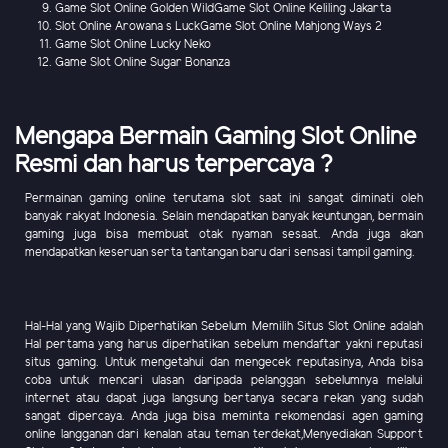
Game Slot Online Golden WildGame Slot Online Keliling Jakarta
Slot Online Arowana s LuckGame Slot Online Mahjong Ways 2
Game Slot Online Lucky Neko
Game Slot Online Sugar Bonanza
Mengapa Bermain Gaming Slot Online
Resmi dan harus terpercaya ?
Permainan gaming online terutama slot saat ini sangat diminati oleh
banyak rakyat Indonesia. Selain mendapatkan banyak keuntungan, bermain
gaming juga bisa membuat otak nyaman sesaat. Anda juga akan
mendapatkan keseruan serta tantangan baru dari sensasi tampil gaming.
Hal-Hal yang Wajib Diperhatikan Sebelum Memilih Situs Slot Online adalah
Hal pertama yang harus diperhatikan sebelum mendaftar yakni reputasi
situs gaming. Untuk mengetahui dan mengecek reputasinya, Anda bisa
coba untuk mencari ulasan daripada pelanggan sebelumnya melalui
internet atau dapat juga langsung bertanya secara rekan yang sudah
sangat dipercaya. Anda juga bisa meminta rekomendasi agen gaming
online langganan dari kenalan atau teman terdekat,Menyediakan Support