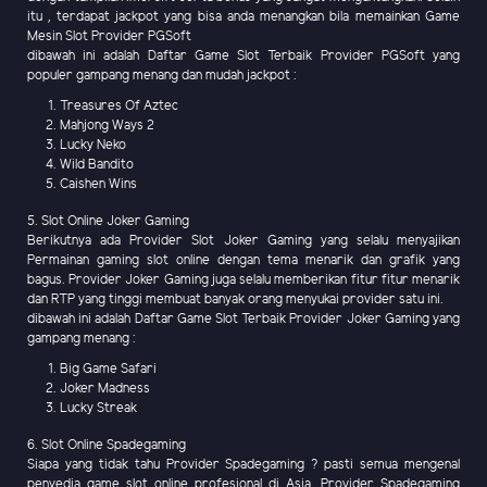
itu , terdapat jackpot yang bisa anda menangkan bila memainkan Game
Mesin Slot Provider PGSoft
dibawah ini adalah Daftar Game Slot Terbaik Provider PGSoft yang
populer gampang menang dan mudah jackpot :
Treasures Of Aztec
Mahjong Ways 2
Lucky Neko
Wild Bandito
Caishen Wins
5. Slot Online Joker Gaming
Berikutnya ada Provider Slot Joker Gaming yang selalu menyajikan
Permainan gaming slot online dengan tema menarik dan grafik yang
bagus. Provider Joker Gaming juga selalu memberikan fitur fitur menarik
dan RTP yang tinggi membuat banyak orang menyukai provider satu ini.
dibawah ini adalah Daftar Game Slot Terbaik Provider Joker Gaming yang
gampang menang :
Big Game Safari
Joker Madness
Lucky Streak
6. Slot Online Spadegaming
Siapa yang tidak tahu Provider Spadegaming ? pasti semua mengenal
penyedia game slot online profesional di Asia. Provider Spadegaming