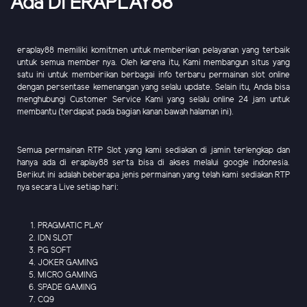
Ada Di ERAPLAY88
eraplay88 memiliki komitmen untuk memberikan pelayanan yang terbaik
untuk semua member nya. Oleh karena itu, Kami membangun situs yang
satu ini untuk memberikan berbagai info terbaru permainan slot online
dengan persentase kemenangan yang selalu update. Selain itu, Anda bisa
menghubungi Customer Service Kami yang selalu online 24 jam untuk
membantu (terdapat pada bagian kanan bawah halaman ini).
Semua permainan RTP Slot yang kami sediakan di jamin terlengkap dan
hanya ada di eraplay88 serta bisa di akses melalui google indonesia.
Berikut ini adalah beberapa jenis permainan yang telah kami sediakan RTP
nya secara Live setiap hari:
PRAGMATIC PLAY
IDN SLOT
PG SOFT
JOKER GAMING
MICRO GAMING
SPADE GAMING
CQ9