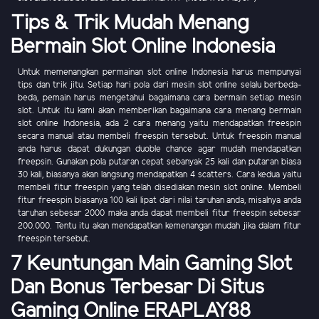
Tips & Trik Mudah Menang
Bermain Slot Online Indonesia
Untuk memenangkan permainan slot online Indonesia harus mempunyai
tips dan trik jitu. Setiap hari pola dari mesin slot online selalu berbeda-
beda, pemain harus mengetahui bagaimana cara bermain setiap mesin
slot. Untuk itu kami akan memberikan bagaimana cara menang bermain
slot online Indonesia, ada 2 cara menang yaitu mendapatkan freespin
secara manual atau membeli freespin tersebut. Untuk freespin manual
anda harus dapat dukungan duoble chance agar mudah mendapatkan
freepsin. Gunakan pola putaran cepat sebanyak 25 kali dan putaran biasa
30 kali, biasanya akan langsung mendapatkan 4 scatters. Cara kedua yaitu
membeli fitur freespin yang telah disediakan mesin slot online. Membeli
fitur freespin biasanya 100 kali lipat dari nilai taruhan anda, misalnya anda
taruhan sebesar 2000 maka anda dapat membeli fitur freespin sebesar
200.000. Tentu itu akan mendapatkan kemenangan mudah jika dalam fitur
freespin tersebut.
7 Keuntungan Main Gaming Slot
Dan Bonus Terbesar Di Situs
Gaming Online ERAPLAY88