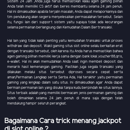
Sistem 24 Jam ,Anda juga harus memastikan kalau agen gaming pilihan
Anda telah memiliki CS aktif dan beres membantu selama 24 jam penuh.
Hal ini dimaksudkan apabila terjalin masalah, Anda dapat melaporkannya dan
tim pendukung akan segera menyelesaikan permasalahan tersebut. Selain
itu, fungsi lain dari support sistem yaitu supaya tidak ada kecurangan
selama permainan berlangsung dan Kemudahan Dalam Bertransaksi.
Hal lain yang tidak kalah penting yaitu kemudahan transaksi untuk proses
withdraw dan deposit. Wakil gaming situs slot online selalu berkaitan erat
dengan transaksi tersebut, oleh karena itu Anda harus memastikan bahwa
agen gaming pilihan memiliki kerja sama dengan bank lokal ,voucher88,qris,
e-wallet. Hal ini akan memudahkan Anda saat ingin membeli deposit dan
menarik hasil kemenangan gaming. Pastikan juga segala transaksi yang
dilakukan melalui situs tersebut diproses secara cepat serta
aman,Permainan Lengkap serta Serba Ada, Hal terakhir yaitu permainan
gaming yang lengkap dalam satu situs. Ini dimaksudkan agar Anda dapat
bermain permainan lain yang disukai tanpa kudu berpindah ke situs lainnya.
Situs terbaik adalah yang memiliki bermacam jenis permainan gaming dan
boleh dimainkan selama 24 jam penuh di mana saja dengan telah
mendukung hampir seluruh perangkat.
Bagaimana Cara trick menang jackpot
di slot online ?