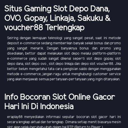
Situs Gaming Slot Depo Dana,
OVO, Gopay, Linkaja, Sakuku &
voucher88 Terlengkap
Seiring dengan kemajuan teknologi yang sangat pesat, saat ini metode
deposit e-commerce sedang memberikan banyak sekali bonus dan promo
yang sangat menarik. Dengan banyaknya bonus dan promo yang
disediakan, bettor dapat melakukan slot depo melalui platform-platform
e-commerce yang sudah sangat dikenal seperti slot depo gopay, slot
depo dana, slot depo ovo , slot depo linkaja dan depo slot voucher88. Jika
bettor belum mengetahui tata cara pengisian saldo dengan menggunakan
metode e-commerce, jangan ragu untuk menghubungi customer service
yang akan menjawab semua pertanyaan-pertanyaan yang ingin ditanyakan.
Info Bocoran Slot Online Gacor
Hari Ini Di Indonesia
eraplay88 menyediakan informasi seputar bocoran slot gacor hari ini
secara lengkap aktual dan terlengkap. Dimana setiap menit biasanya mesin
slot akan selalu berubah-ubah dalam hal RTP (Return to Player )